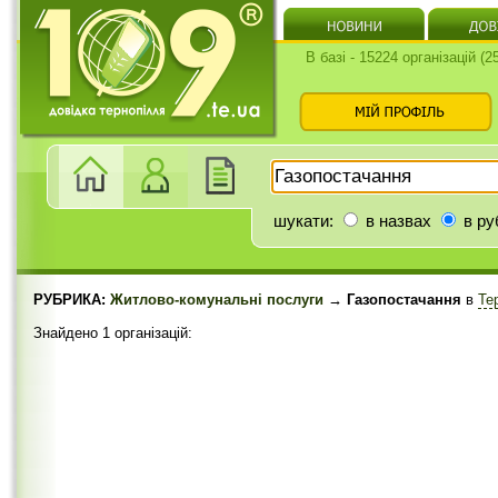
В базі - 15224 організацій (
шукати:
в назвах
в ру
РУБРИКА:
Житлово-комунальні послуги
→ Газопостачання
в
Те
Знайдено 1 організацій: