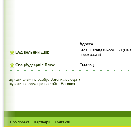
Адреса
Біла, Сагайдачного , 60 (На 
Будівельний Двір
перехрестя)
Спецбудсервіс Плюс
Смиківці
шукати фізичну особу: Вагонка
всюди
▼
шукати інформацію на сайті: Вагонка
Про проект
Партнери
Контакти