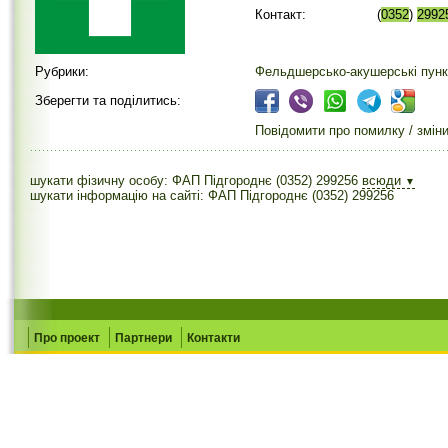
Контакт:
(
0352
)
2992
Рубрики:
Фельдшерсько-акушерські пунк
Зберегти та поділитись:
Повідомити про помилку / змін
шукати фізичну особу: ФАП Підгороднє (0352) 299256
всюди
▼
шукати інформацію на сайті: ФАП Підгороднє (0352) 299256
Про проект
Партнери
Контакти