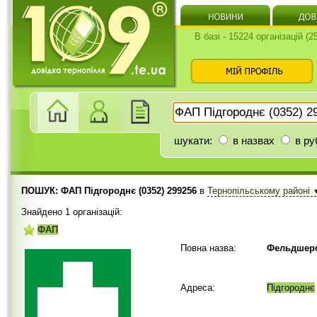
В базі - 15224 організацій (
шукати:
в назвах
в ру
ПОШУК: ФАП Підгороднє (0352) 299256
в
Тернопільському районі
Знайдено 1 організацій:
ФАП
Повна назва:
Фельдшерс
Адреса:
Підгороднє