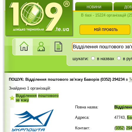
В базі - 15224 організацій (
шукати:
в назвах
в ру
ПОШУК: Відділення поштового зв'язку Баворів (0352) 294234
в
Т
Знайдено 1 організацій:
Відділення
поштового
зв
'
язку
Повна назва:
Відділен
Адреса:
47743,
Ба
Контакт:
(
0352
)
29