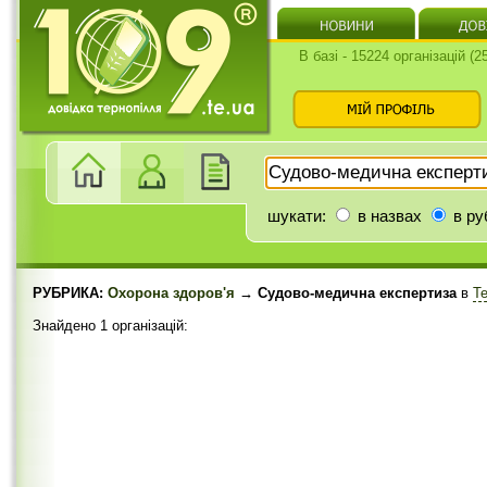
В базі - 15224 організацій (
шукати:
в назвах
в ру
РУБРИКА:
Охорона здоров'я
→ Судово-медична експертиза
в
Т
Знайдено 1 організацій: