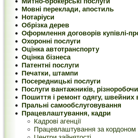
Митно-брокерські послуги
Мовні переклади, апостиль
Нотаріуси
Обрізка дерев
Оформлення договорів купівлі-про
Охоронні послуги
Оцінка автотранспорту
Оцінка бізнеса
Патентні послуги
Печатки, штампи
Посередницькі послуги
Послуги вантажників, різноробоч
Пошиття і ремонт одягу, швейних 
Пральні самообслуговування
Працевлаштування, кадри
Кадрові агенції
Працевлаштування за кордоном
Центри зайнятості