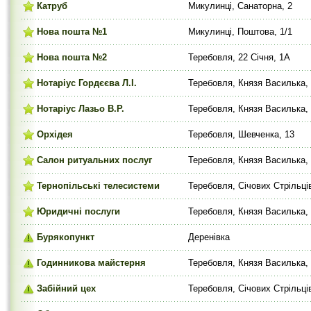
Катруб
Микулинці, Санаторна, 2
Нова пошта №1
Микулинці, Поштова, 1/1
Нова пошта №2
Теребовля, 22 Січня, 1А
Нотаріус Гордєєва Л.І.
Теребовля, Князя Василька, 
Нотаріус Лазьо В.Р.
Теребовля, Князя Василька, 
Орхідея
Теребовля, Шевченка, 13
Салон ритуальних послуг
Теребовля, Князя Василька,
Тернопільські телесистеми
Теребовля, Січових Стрільців
Юридичні послуги
Теребовля, Князя Василька, 
Бурякопункт
Деренівка
Годинникова майстерня
Теребовля, Князя Василька,
Забійний цех
Теребовля, Січових Стрільців