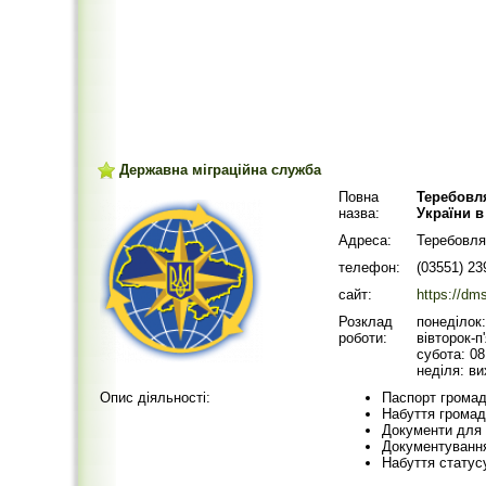
Державна міграційна служба
Повна
Теребовл
назва:
України в
Адреса:
Теребовля,
телефон:
(03551) 23
сайт:
https://dms
Розклад
понеділок:
роботи:
вівторок-п
субота: 08
неділя: ви
Опис діяльності:
Паспорт громадя
Набуття громад
Документи для 
Документування
Набуття статус