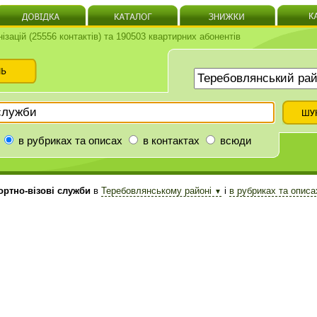
нізацій (25556 контактів) та 190503 квартирних абонентів
в рубриках та описах
в контактах
всюди
ртно-візові служби
в
Теребовлянському районі
і
в рубриках та опис
▼