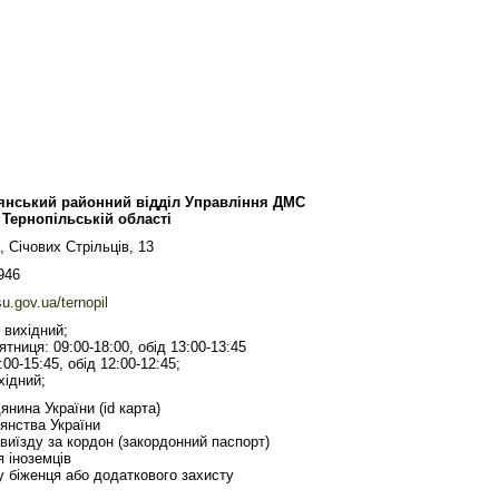
янський районний відділ Управління ДМС
 Тернопільській області
 Січових Стрільців, 13
946
u.gov.ua/ternopil
 вихідний;
'ятниця: 09:00-18:00, обід 13:00-13:45
:00-15:45, обід 12:00-12:45;
хідний;
нина України (id карта)
янства України
виїзду за кордон (закордонний паспорт)
 іноземців
у біженця або додаткового захисту