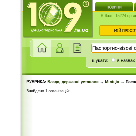
В базі - 15224 орга
шукати:
в назвах
РУБРИКА:
Влада, державні установи
→
Міліція
→ Паспо
Знайдено 1 організацій: