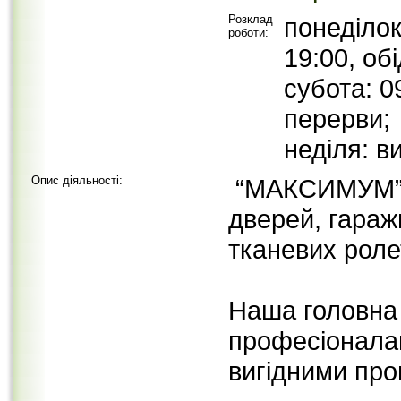
Розклад
понеділок
роботи:
19:00, об
субота: 0
перерви;
неділя: в
Опис діяльності:
“МАКСИМУМ” –
дверей, гараж
тканевих ролет
Наша головна 
професіонала
вигідними про