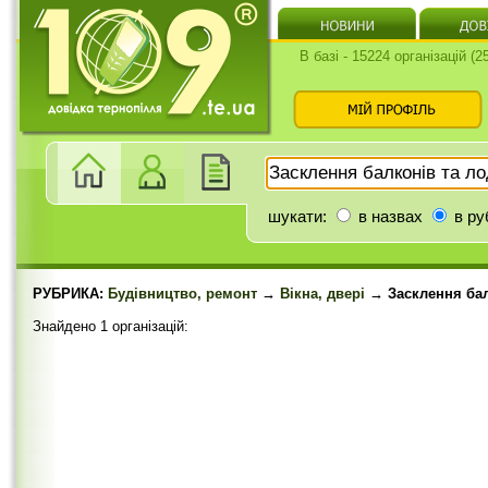
В базі - 15224 організацій (
шукати:
в назвах
в ру
РУБРИКА:
Будівництво, ремонт
→
Вікна, двері
→ Засклення бал
Знайдено 1 організацій: