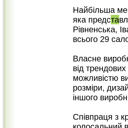
Найбільша мер
яка предс
та
вл
Рівненська, І
всього 29 сал
Власне вироб
від трендових
можливістю ви
розміри, диза
іншого виробн
Співпраця з к
колосальний в