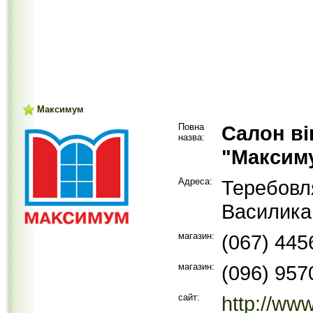
Максимум
Повна
Салон ві
назва:
"Максим
Адреса:
Теребовл
Василика
магазин:
(067) 445
магазин:
(096) 957
сайт:
http://ww