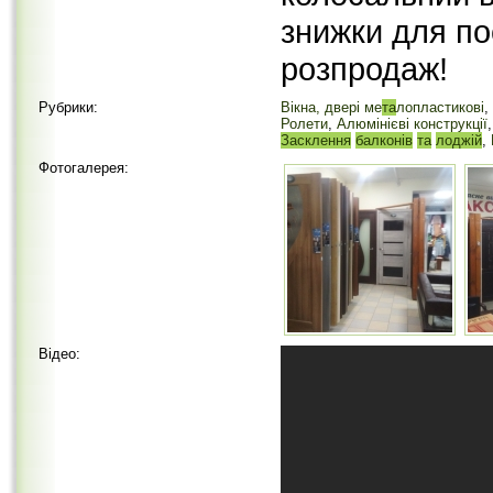
знижки для пос
розпродаж!
Рубрики:
Вікна, двері ме
та
лопластикові
,
Ролети
,
Алюмінієві конструкції
Засклення
балконів
та
лоджій
,
Фотогалерея:
Відео: