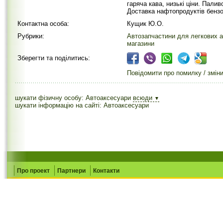
гаряча кава, низькі ціни. Пали
Доставка нафтопродуктів бензо
Контактна особа:
Кущик Ю.О.
Рубрики:
Автозапчастини для легкових а
магазини
Зберегти та поділитись:
Повідомити про помилку / змін
шукати фізичну особу: Автоаксесуари
всюди
▼
шукати інформацію на сайті: Автоаксесуари
Про проект
Партнери
Контакти