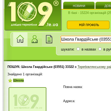
В базі - 15224 організацій (
шукати:
в назвах
в ру
ПОШУК: Школа Гвардійське (03551) 33322
в
Теребовлянському ра
Знайдено 1 організацій:
Школа
Повна назва:
Адреса: