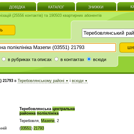
нізацій (25556 контактів) та 190503 квартирних абонентів
в рубриках та описах
в контактах
всюди
) 21793
в
Теребовлянському районі
і
всюди
▼
▼
Теребовлянська
центральна
районна
поліклініка
Теребовля,
Мазепи
, 2
чній
(
03551
)
21793