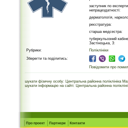
заступник по експерти
непрацездатності:
дерматологія, нарколо
реєстратура:
старша медсестра:
туберкульозний кабіне
Застіноцька, 3:
Рубрики:
Поліклініки
Зберегти та поділитись:
Повідомити про помилк
шукати фізичну особу: Центральна районна поліклініка Ма
шукати інформацію на сайті: Центральна районна полікліні
Про проект
Партнери
Контакти