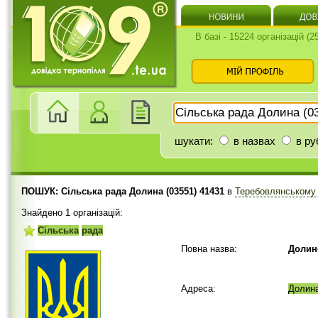
В базі - 15224 організацій (
шукати:
в назвах
в ру
ПОШУК: Сільська рада Долина (03551) 41431
в
Теребовлянському
Знайдено 1 організацій:
Сільська
рада
Повна назва:
Долин
Адреса:
Долин