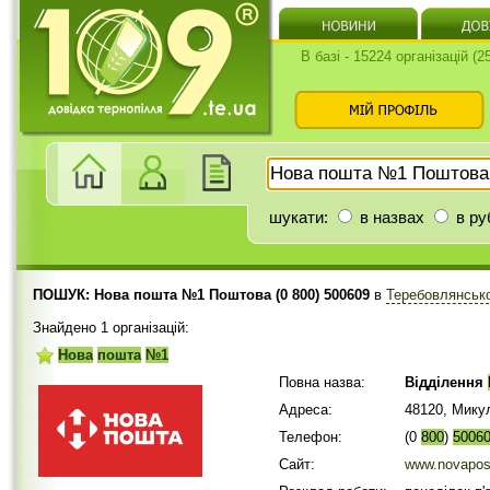
В базі - 15224 організацій (
шукати:
в назвах
в ру
ПОШУК: Нова пошта №1 Поштова (0 800) 500609
в
Теребовлянськ
Знайдено 1 організацій:
Нова
пошта
№1
Повна назва:
Відділення
Адреса:
48120, Мику
Телефон:
(0
800
)
5006
Сайт:
www.novapos