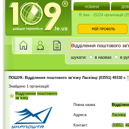
В базі - 15224 організацій (
шукати:
в назвах
в ру
ПОШУК: Відділення поштового зв'язку Ласківці (03551) 49330
в
Т
Знайдено 1 організацій:
Відділення
поштового
зв
'
язку
Повна назва:
Відділен
Адреса:
Ласківці
Контакт:
(
03551
)
4