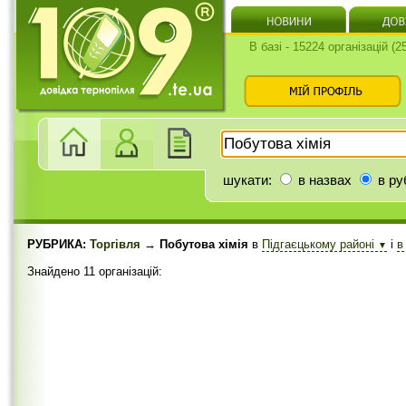
В базі - 15224 організацій (
шукати:
в назвах
в ру
РУБРИКА:
Торгівля
→ Побутова хімія
в
Підгаєцькому районі
і
в
▼
Знайдено 11 організацій: