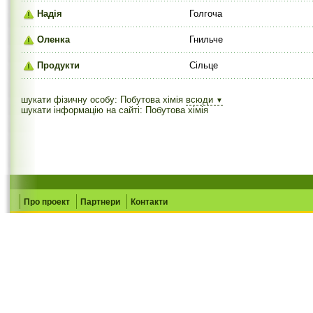
Надія
Голгоча
Оленка
Гнильче
Продукти
Сільце
шукати фізичну особу: Побутова хімія
всюди
▼
шукати інформацію на сайті: Побутова хімія
Про проект
Партнери
Контакти