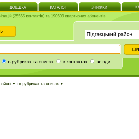
нізацій (25556 контактів) та 190503 квартирних абонентів
в рубриках та описах
в контактах
всюди
районі
і
в рубриках та описах
▼
▼