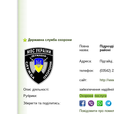
Державна служба охорони
Повна
Підрозд
назва:
районі
Адреса:
Підгайці,
телефон:
(03542) 
сайт:
http://w
Опис діяльності:
забезпечення надійної
Рубрики:
Охоронні
послуги
Зберегти та поділитись:
Повідомити про помилк