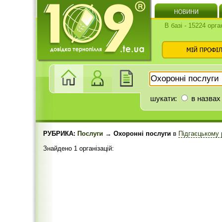
В базі - 15224 орга
шукати:
в назвах
РУБРИКА:
Послуги
→ Охоронні послуги
в
Підгаєцькому 
Знайдено 1 організацій: