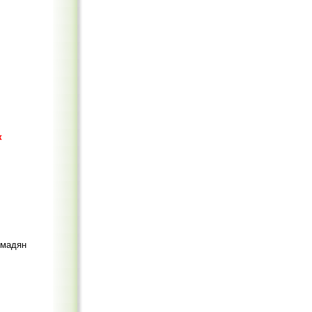
к
омадян