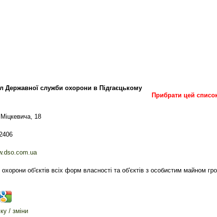
іл Державної служби охорони в Підгаєцькому
Прибрати цей списо
 Міцкевича, 18
22406
ww.dso.com.ua
 охорони об'єктів всіх форм власності та об'єктів з особистим майном гр
у / зміни