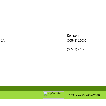
Контакт
, 1А
(03542) 23035
(03542) 44548
©
109.te.ua
2009-2026