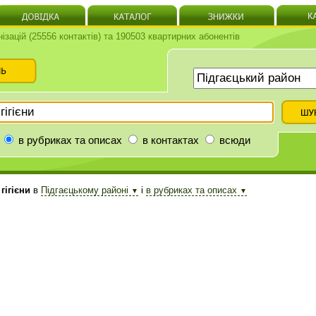
нізацій (25556 контактів) та 190503 квартирних абонентів
в рубриках та описах
в контактах
всюди
гігієни
в
Підгаєцькому районі
і
в рубриках та описах
▼
▼