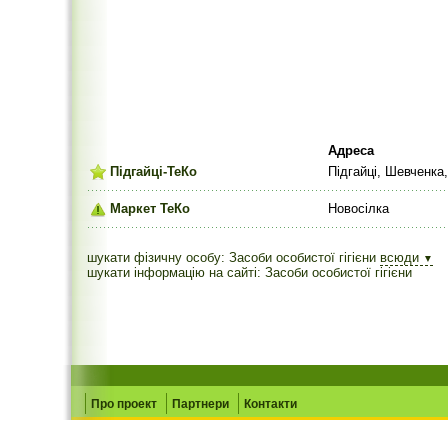
Адреса
Підгайці-ТеКо
Підгайці, Шевченка
Маркет ТеКо
Новосілка
шукати фізичну особу: Засоби особистої гігієни
всюди
▼
шукати інформацію на сайті: Засоби особистої гігієни
Про проект
Партнери
Контакти