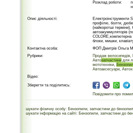
Розклад роботи:
п
н
Опис діяльності:
Електроінструменти 
профілю, болти, дюбел
(найкоротші терміни),
автоакуммуляторів (
СOLORE,компютерна п
блоки, мишки, клавіату
Контактна особа:
ФОП Дмитрів Ольга Ма
Рубрики:
Продаж велосипедів
,
Авто
запчастини
для л
мототехніки
,
Бензопи
Автоаксесуари
,
Автох
Відео:
Зберегти та поділитись:
Повідомити про помилк
шукати фізичну особу: Бензопили, запчастини до бензопи
шукати інформацію на сайті: Бензопили, запчастини до бе