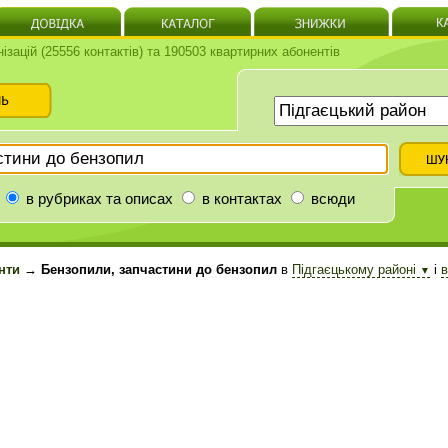
нізацій (25556 контактів) та 190503 квартирних абонентів
в рубриках та описах
в контактах
всюди
нти
→ Бензопили, запчастини до бензопил
в
Підгаєцькому районі
і
в
▼