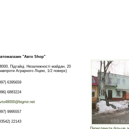
втомагазин "Авто Shop"
8000, Підгайці, Незалежності майдан, 20
навпроти Аграрного Ліцею, 1/2 поверх)
097) 6395659
096) 6883224
vto48000@bigmir.net
097) 9995557
03542) 22143
Переглянути більше 