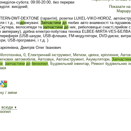
онеділок-субота: 09:00-20:00, без перерви
еділя: вихідний;
Показати на 
Маршру
STERN-DWT-DEXTONE (гарантія), розетки LUXEL-VIKO-HOROZ, автоінстру
я і т.д., по
до
вжувачі.
Запчастини
до
любих авто внаявності та підзамо
 Скутера, велосипеди та
запчастини
до
них, риболовецькі снасті,прийом 
по амперажу), дрібна електро-побутова техніка ELBEE-MIRTA-VES-БЕЛВ
ереферія (USB-шнури, USB-флешки, FM-модулятори, DVD-диски, витрат
ри, USB-програвачі, і т.д. )
ркіянівна, Дмитрів Олег Іванович
Мототехніка
,
0
,
Електричний інструмент
,
Метизи, цвяхи, кріплення
,
Авток
егкових автомобілів
,
Автозвук
,
Автоінструмент
,
Акумулятори
,
Запчастин
ли
,
запчастини
до
бензопил
,
Будівельний інвентар
,
Ремонт будівельних і
імія
у / зміни
л
всюди
▼
нзопил