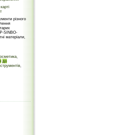
карті
т
менти різного
влення
старих
АР-SINBO-
ні матеріали,
осметика
,
и
до
нструментів
,