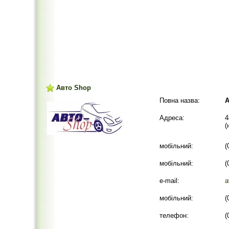
Авто Shop
Повна назва:
А
Адреса:
4
(
мобільний:
(
мобільний:
(
e-mail:
a
мобільний:
(
телефон:
(