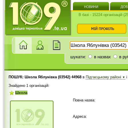
В базі - 15224 організацій (
шукати:
в назвах
в ру
ПОШУК: Школа Яблунівка (03542) 44968
в
Підгаєцькому районі
▼
Знайдено 1 організацій:
Школа
Повна назва:
Адреса: