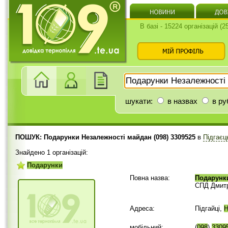
В базі - 15224 організацій (
шукати:
в назвах
в ру
ПОШУК: Подарунки Незалежності майдан (098) 3309525
в
Підгаєц
Знайдено 1 організацій:
Подарунки
Повна назва:
Подарунк
СПД Дмитрі
Адреса:
Підгайці,
Н
мобільний:
(
098
)
3309