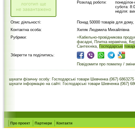
Розклад роботи:
понеділок-
субота: 8:
неділя: ви
Опис діяльності:
Понад 50000 товарів для дому, 
Контактна особа:
Хиляк Людмила Михайлівна
Рубрики:
=Кабельно-провідникова проду
фасадні
,
Плитка керамічна
,
Кер
Сантехніка
,
Господарські
товар
Зберегти та поділитись:
Повідомити про помилку / змін
шукати фізичну особу: Господарські товари Шевченка (067) 6863275
шукати інформацію на сайті: Господарські товари Шевченка (067) 6
Про проект
Партнери
Контакти