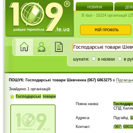
В базі - 15224 організацій (
шукати:
в назвах
в ру
ПОШУК: Господарські товари Шевченка (067) 6863275
в
Підгаєць
Знайдено 1 організацій:
Господарські
товари
Повна назва:
Господарс
СПД Хиляк
Адреса:
Підгайці,
Ш
Контакт:
(
067
)
6863