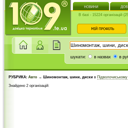
В базі - 15224 організацій (
шукати:
в назвах
в ру
РУБРИКА:
Авто
→ Шиномонтаж, шини, диски
в
Підволочиському
Знайдено 2 організацій: