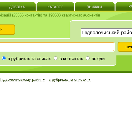
нізацій (25556 контактів) та 190503 квартирних абонентів
в рубриках та описах
в контактах
всюди
Підволочиському райні
і
в рубриках та описах
▼
▼