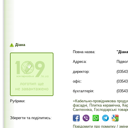
Діана
Повна назва:
"Діан
Адреса:
Підвол
директор:
(03543
офіс:
(03543
бухгалтерія:
(03543
Рубрики:
=Кабельно-провідникова проду
фасадні
,
Плитка керамічна
,
Кер
Сантехніка
,
Господарські товар
Зберегти та поділитись:
Повідомити про помилку / змін