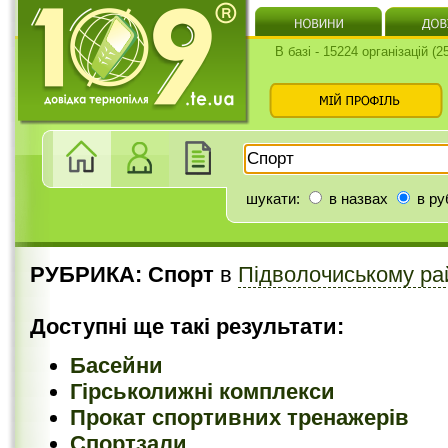
В базі - 15224 організацій (
шукати:
в назвах
в ру
РУБРИКА: Спорт
в
Підволочиському ра
Доступні ще такі результати:
Басейни
Гірськолижні комплекси
Прокат спортивних тренажерів
Спортзали