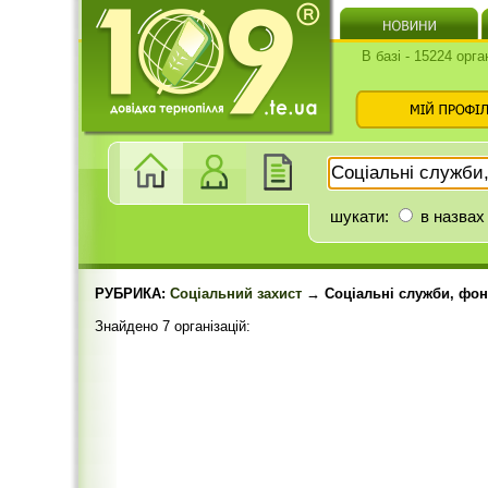
В базі - 15224 орга
шукати:
в назвах
РУБРИКА:
Соціальний захист
→ Соціальні служби, фо
Знайдено 7 організацій: