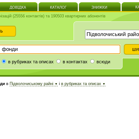
нізацій (25556 контактів) та 190503 квартирних абонентів
в рубриках та описах
в контактах
всюди
нди
в
Підволочиському райні
і
в рубриках та описах
▼
▼