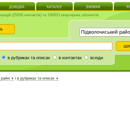
нізацій (25556 контактів) та 190503 квартирних абонентів
в рубриках та описах
в контактах
всюди
 райні
і
в рубриках та описах
▼
▼