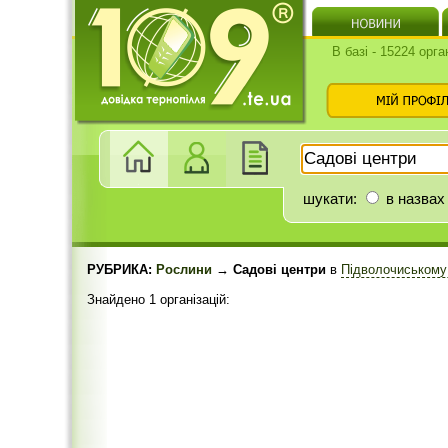
В базі - 15224 орга
шукати:
в назвах
РУБРИКА:
Рослини
→ Садові центри
в
Підволочиському
Знайдено 1 організацій: