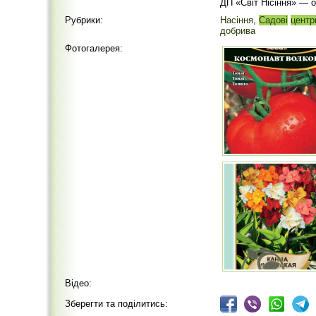
ДП «Світ Нісіння» — 
Рубрики:
Насіння
,
Садові
центр
добрива
Фотогалерея:
Відео:
Зберегти та поділитись: