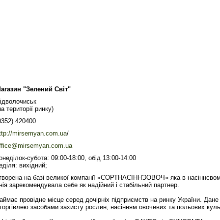
агазин "Зелений Світ"
ідволочиськ
на території ринку)
0352) 420400
ttp://mirsemyan.com.ua
/
ffice@mirsemyan.com.ua
онеділок-субота: 09:00-18:00, обід 13:00-14:00
еділя: вихідний;
ворена на базі великої компанії «СОРТНАСІННЭОВОЧ» яка в насіннєвому
нія зарекомендувала себе як надійний і стабільний партнер.
аймає провідне місце серед дочірніх підприємств на ринку України. Дане
торгівлею засобами захисту рослин, насінням овочевих та польових куль