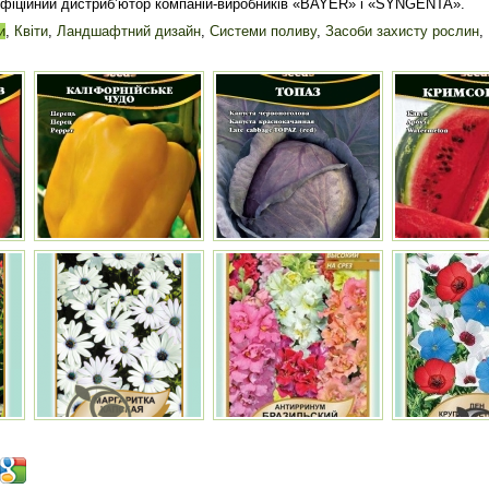
офіційний дистриб’ютор компаній-виробників «BAYER» і «SYNGENTA».
и
,
Квіти
,
Ландшафтний дизайн
,
Системи поливу
,
Засоби захисту рослин
,