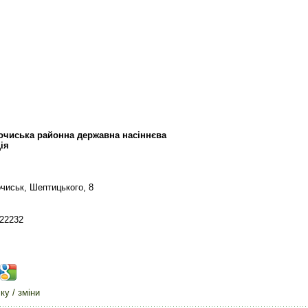
очиська районна державна насіннєва
ія
чиськ, Шептицького, 8
 22232
у / зміни