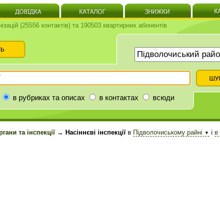
нізацій (25556 контактів) та 190503 квартирних абонентів
в рубриках та описах
в контактах
всюди
гани та інспекції
→ Насіннєві інспекції
в
Підволочиському райні
і
в
▼