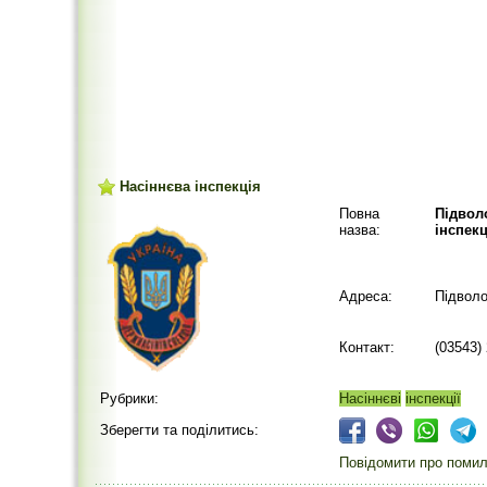
Насіннєва інспекція
Повна
Підвол
назва:
інспекц
Адреса:
Підволо
Контакт:
(03543)
Рубрики:
Насіннєві
інспекції
Зберегти та поділитись:
Повідомити про помилк