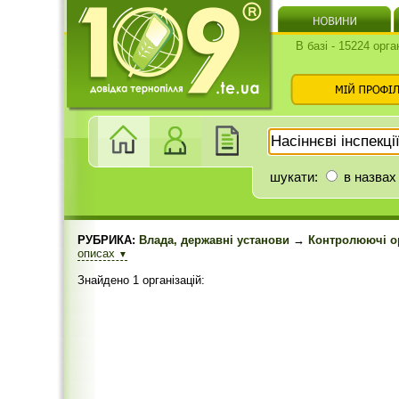
В базі - 15224 орга
шукати:
в назвах
РУБРИКА:
Влада, державні установи
→
Контролюючі ор
описах
▼
Знайдено 1 організацій: