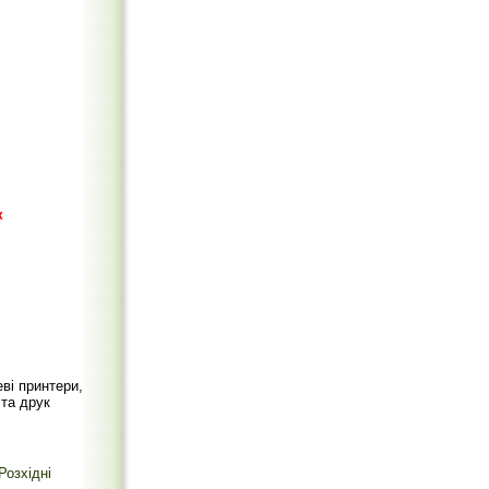
к
ві принтери,
 та друк
Розхідні