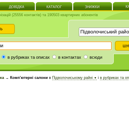
нізацій (25556 контактів) та 190503 квартирних абонентів
в рубриках та описах
в контактах
всюди
іка
→ Комп'ютерні салони
в
Підволочиському райні
і
в рубриках та о
▼