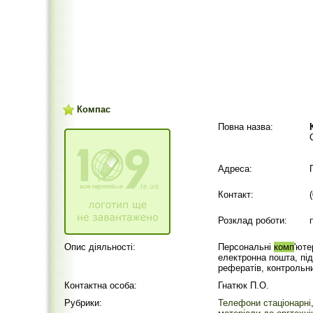
Компас
Повна назва:
Адреса:
Контакт:
Розклад роботи:
Опис діяльності:
Персональні
комп
'юте
електронна пошта, пі
рефератів, контрольни
Контактна особа:
Гнатюк П.О.
Рубрики:
Телефони стаціонарні