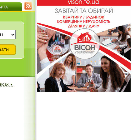
писах
▼