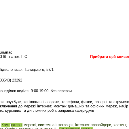
Компас
СПД Гнатюк П.О.
Прибрати цей списо
Підволочиськ, Галицького, 57/1
(03543) 23292
понеділок-неділя: 9:00-19:00, без перерви
ри, ноутбуки, копіювальні апарати, телефони, факси, лазерні та струмене
дключення до мережі Інтернет, монтаж домашніх та офісних мереж, набір
х, курсових та дипломних робіт, заправка картриджів
,
Комп
'
ютерні
мережі, системна інтеграція
,
Інтернет-провайдери, хостинг
,