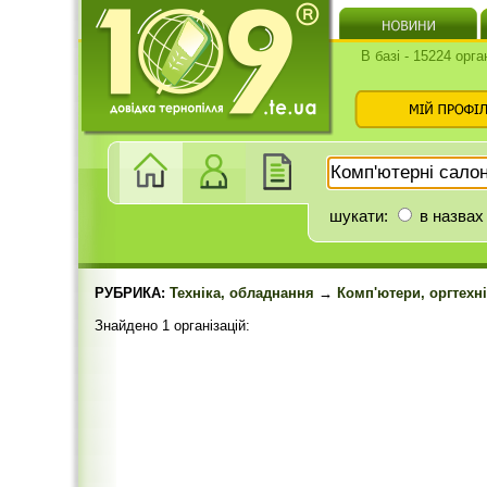
В базі - 15224 орга
шукати:
в назвах
РУБРИКА:
Техніка, обладнання
→
Комп'ютери, оргтехн
Знайдено 1 організацій: