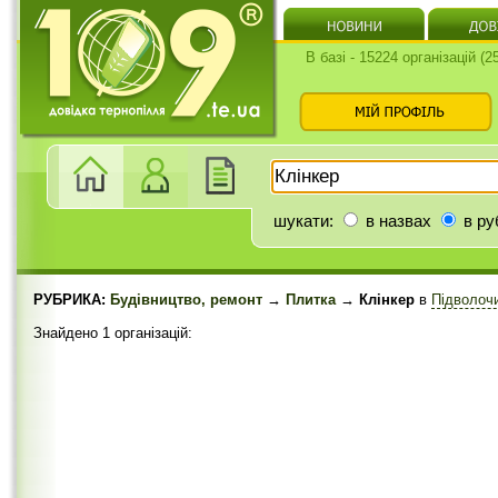
В базі - 15224 організацій (
шукати:
в назвах
в ру
РУБРИКА:
Будівництво, ремонт
→
Плитка
→ Клінкер
в
Підволоч
Знайдено 1 організацій: