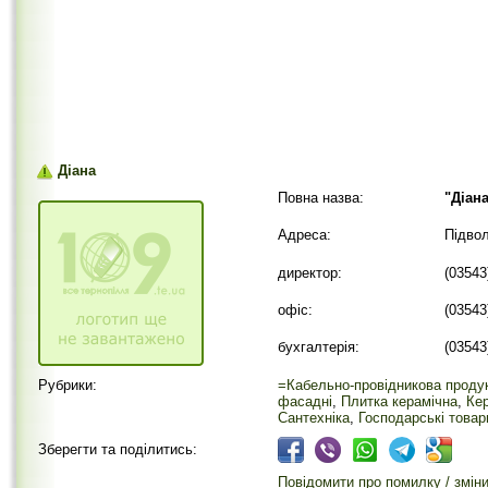
Діана
Повна назва:
"Діан
Адреса:
Підвол
директор:
(03543
офіс:
(03543
бухгалтерія:
(03543
Рубрики:
=Кабельно-провідникова проду
фасадні
,
Плитка керамічна
,
Кер
Сантехніка
,
Господарські товар
Зберегти та поділитись:
Повідомити про помилку / змін