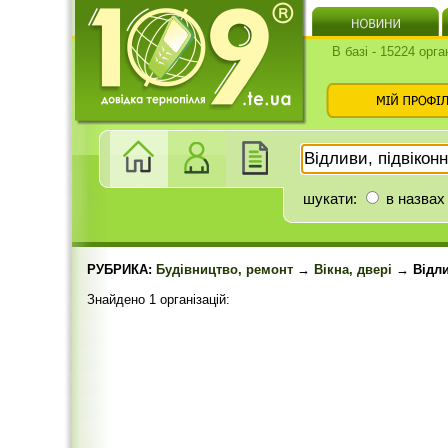
В базі - 15224 орга
шукати:
в назвах
РУБРИКА:
Будівництво, ремонт
→
Вікна, двері
→ Відли
Знайдено 1 організацій: