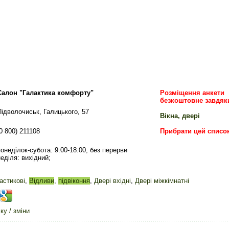
Салон "Галактика комфорту"
Розміщення анкети
безкоштовне завдяк
Підволочиськ, Галицького, 57
Вікна, двері
0 800) 211108
Прибрати цей списо
понеділок-субота: 9:00-18:00, без перерви
неділя: вихідний;
астикові
,
Відливи
,
підвіконня
,
Двері вхідні
,
Двері міжкімнатні
у / зміни