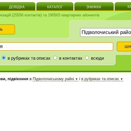
нізацій (25556 контактів) та 190503 квартирних абонентів
в рубриках та описах
в контактах
всюди
ви, підвіконня
в
Підволочиському райні
і
в рубриках та описах
▼
▼