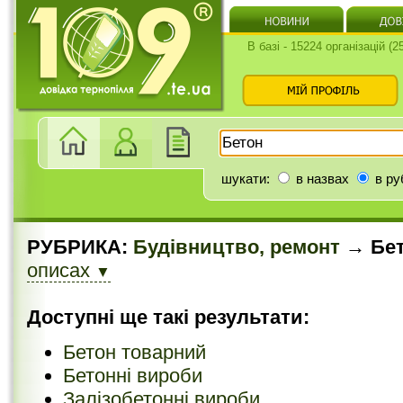
В базі - 15224 організацій (
шукати:
в назвах
в ру
РУБРИКА:
Будівництво, ремонт
→ Бе
описах
▼
Доступні ще такі результати:
Бетон товарний
Бетонні вироби
Залізобетонні вироби