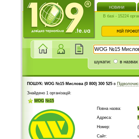
В базі - 15224 орга
шукати:
в назвах
ПОШУК: WOG №15 Мислова (0 800) 300 525
в
Підволочис
Знайдено 1 організацій:
WOG
№15
Повна назва:
Адреса:
Номер:
Сайт: