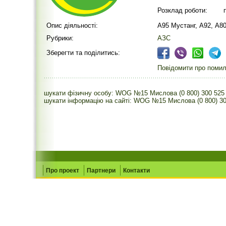
Розклад роботи:
Опис діяльності:
А95 Мустанг, А92, А80
Рубрики:
АЗС
Зберегти та поділитись:
Повідомити про помилк
шукати фізичну особу: WOG №15 Мислова (0 800) 300 525
шукати інформацію на сайті: WOG №15 Мислова (0 800) 30
Про проект
Партнери
Контакти