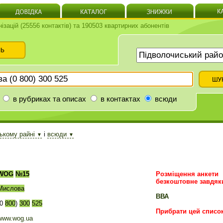
нізацій (25556 контактів) та 190503 квартирних абонентів
в рубриках та описах
в контактах
всюди
ькому райні
і
всюди
▼
▼
WOG
№15
Розміщення анкети
безкоштовне завдяк
Мислова
ВВА
(0
800
)
300
525
Прибрати цей списо
www.wog.ua