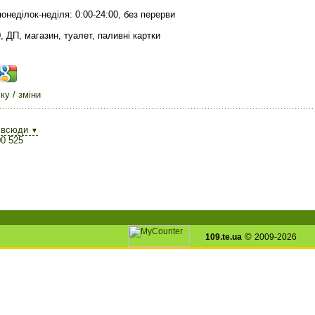
понеділок-неділя: 0:00-24:00, без перерви
, ДП, магазин, туалет, паливні картки
у / зміни
всюди
▼
0 525
©
109.te.ua
2009-2026