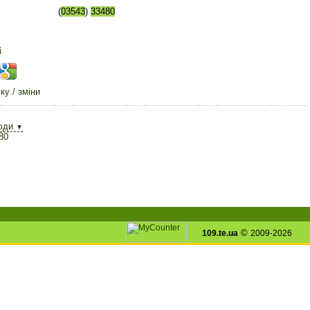
(
03543
)
33480
і
у / зміни
юди
▼
80
©
109.te.ua
2009-2026