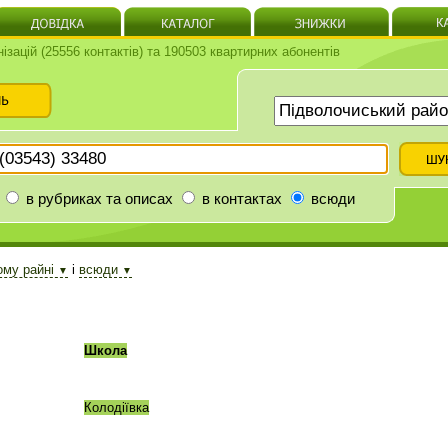
нізацій (25556 контактів) та 190503 квартирних абонентів
в рубриках та описах
в контактах
всюди
ому райні
і
всюди
▼
▼
Школа
Колодіївка