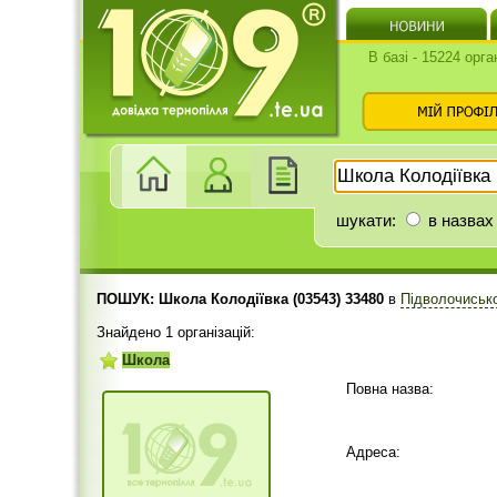
В базі - 15224 орга
шукати:
в назвах
ПОШУК: Школа Колодіївка (03543) 33480
в
Підволочиськ
Знайдено 1 організацій:
Школа
Повна назва:
Адреса: