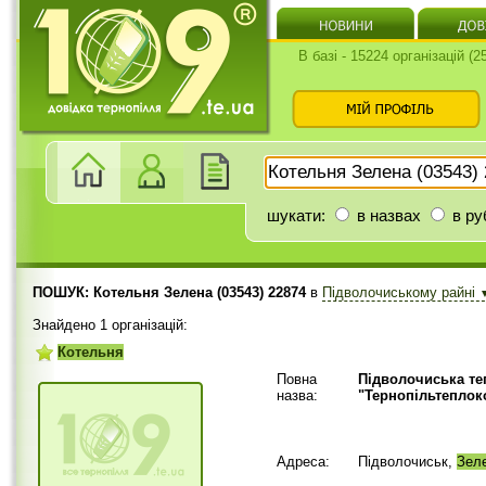
В базі - 15224 організацій (
шукати:
в назвах
в ру
ПОШУК: Котельня Зелена (03543) 22874
в
Підволочиському райні
Знайдено 1 організацій:
Котельня
Повна
Підволочиська т
назва:
"Тернопільтеплок
Адреса:
Підволочиськ,
Зел