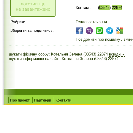
Контакт:
(
03543
)
22874
Рубрики:
Теплопостачання
Зберегти та поділитись:
Повідомити про помилку / змін
шукати фізичну особу: Котельня Зелена (03543) 22874
всюди
▼
шукати інформацію на сайті: Котельня Зелена (03543) 22874
Про проект
Партнери
Контакти