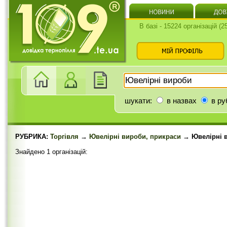
В базі - 15224 організацій (
шукати:
в назвах
в ру
РУБРИКА:
Торгівля
→
Ювелірні вироби, прикраси
→ Ювелірні 
Знайдено 1 організацій: