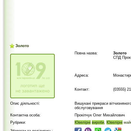
Золото
Повна назва:
Золото
СПД Прок
Адреса:
Монастир
Контакт:
(03555) 2
Опис діяльності:
Вишукані прикраси вітчизняного
обслуговування
Контактна особа:
Прокіпчук Олег Михайлович
Рубрики:
Ювелірні
вироби
,
Ювелірні
майс
Зберегти та поділитись: