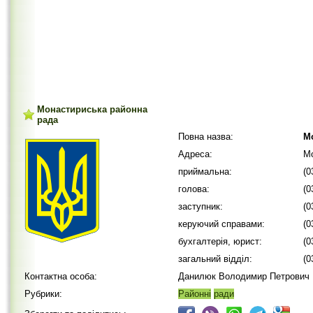
Монастириська районна
рада
Повна назва:
М
Адреса:
Мо
приймальна:
(0
голова:
(0
заступник:
(0
керуючий справами:
(0
бухгалтерія, юрист:
(0
загальний відділ:
(0
Контактна особа:
Данилюк Володимир Петрович
Рубрики:
Районні
ради