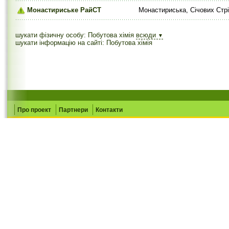
Монастириське РайСТ
Монастириська, Січових Стрі
шукати фізичну особу: Побутова хімія
всюди
▼
шукати інформацію на сайті: Побутова хімія
Про проект
Партнери
Контакти