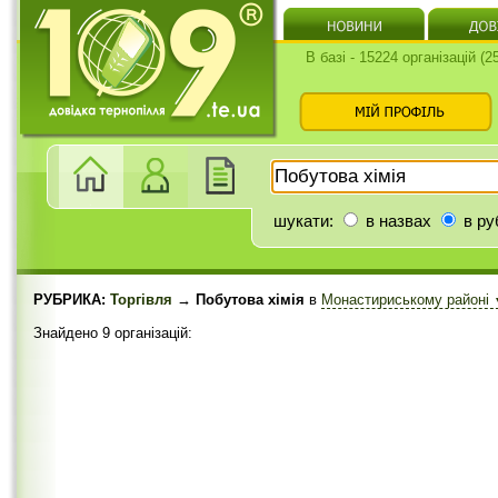
В базі - 15224 організацій (
шукати:
в назвах
в ру
РУБРИКА:
Торгівля
→ Побутова хімія
в
Монастириському районі
Знайдено 9 організацій: