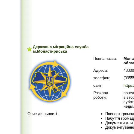
Державна міграційна служба
м.Монастириська
Повна назва:
Мона
облас
Адреса:
48300
телефон:
(0355
сайт:
https:
Розклад
понед
роботи:
вівто
субот
неділ
Опис діяльності:
Паспорт громадя
Набуття громад
Документи для 
Документування