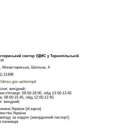
стириський сектор УДМС у Тернопільській
ті
, Монастириська, Шкільна, 4
5) 21498
//dmsu.gov.ua/ternopil
ілок: вихідний;
рок-п'ятниця: 09:00-18:00, обід 13:00-13:45
а: 08:00-15:45, обід 12:00-12:45;
я: вихідний;
нина України (id карта)
янства України
виїзду за кордон (закордонний паспорт)
 іноземців