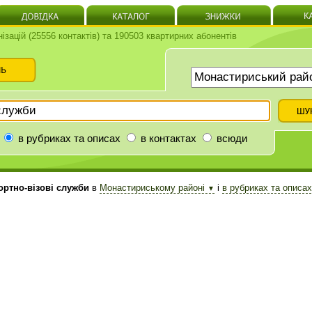
нізацій (25556 контактів) та 190503 квартирних абонентів
в рубриках та описах
в контактах
всюди
ртно-візові служби
в
Монастириському районі
і
в рубриках та описа
▼