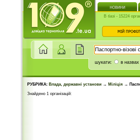
В базі - 15224 орга
шукати:
в назвах
РУБРИКА:
Влада, державні установи
→
Міліція
→ Паспо
Знайдено 1 організацій: