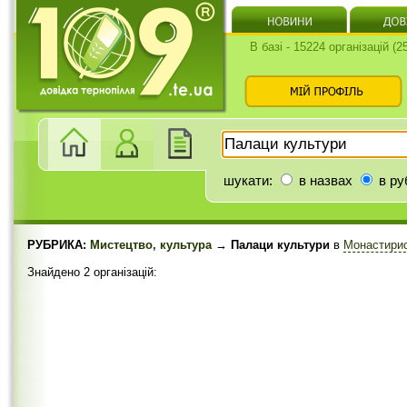
В базі - 15224 організацій (
шукати:
в назвах
в ру
РУБРИКА:
Мистецтво, культура
→ Палаци культури
в
Монастири
Знайдено 2 організацій: