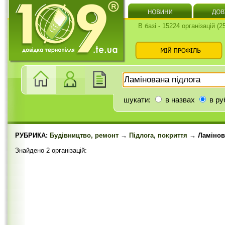
В базі - 15224 організацій (
шукати:
в назвах
в ру
РУБРИКА:
Будівництво, ремонт
→
Підлога, покриття
→ Ламінова
Знайдено 2 організацій: