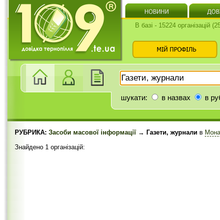
В базі - 15224 організацій (
шукати:
в назвах
в ру
РУБРИКА:
Засоби масової інформації
→ Газети, журнали
в
Мона
Знайдено 1 організацій: