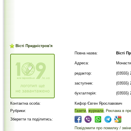
Вісті Придністров'я
Повна назва:
Вісті П
Адреса:
Монасти
редактор:
(03555) 
заступник:
(03555) 
бухгалтерія:
(03555) 
Контактна особа:
Кифор Євген Ярославович
Рубрики:
Газети
,
журнали
,
Реклама в пре
Зберегти та поділитись:
Повідомити про помилку / змін