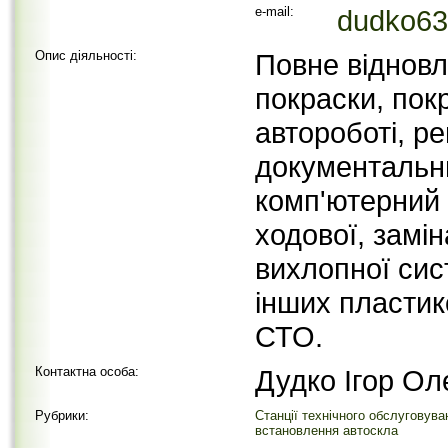
e-mail:
dudko63
Опис діяльності:
Повне відновл
покраски, пок
автороботі, ре
документальни
комп'ютерний 
ходової, замі
вихлопної сис
інших пластик
СТО.
Контактна особа:
Дудко Ігор Ол
Рубрики:
Станції технічного обслуговува
встановлення автоскла