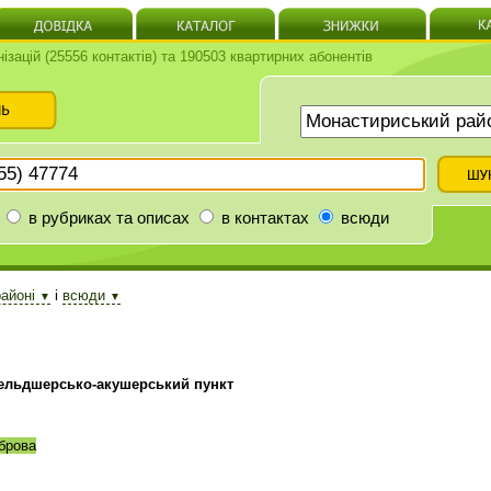
нізацій (25556 контактів) та 190503 квартирних абонентів
в рубриках та описах
в контактах
всюди
районі
і
всюди
▼
▼
ельдшерсько-акушерський пункт
брова