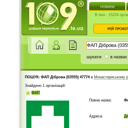
В базі - 15224 орга
шукати:
в назвах
ПОШУК: ФАП Діброва (03555) 47774
в
Монастириському 
Знайдено 1 організацій:
ФАП
Повна назва:
Ф
Адреса:
Ді