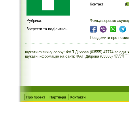
Контакт:
(
0
Рубрики:
Фельдшерсько-акушер
Зберегти та поділитись:
Повідомити про помилк
шукати фізичну особу: ФАП Діброва (03555) 47774
всюди
шукати інформацію на сайті: ФАП Діброва (03555) 47774
Про проект
Партнери
Контакти