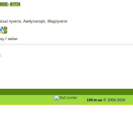
3555
)
47774
ські пункти
,
Амбулаторії
,
Медпункти
у / зміни
▼
©
109.te.ua
2009-2026