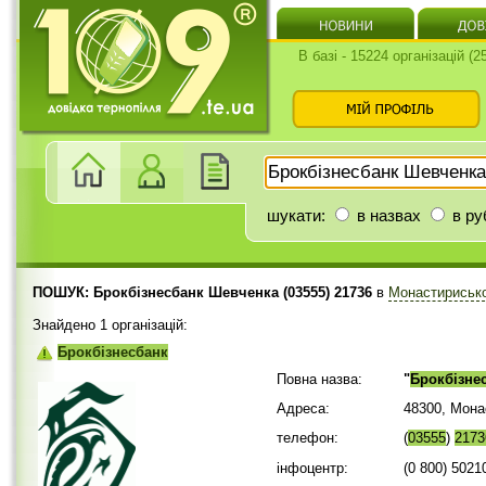
В базі - 15224 організацій (
шукати:
в назвах
в ру
ПОШУК: Брокбізнесбанк Шевченка (03555) 21736
в
Монастириськ
Знайдено 1 організацій:
Брокбізнесбанк
Повна назва:
"
Брокбізне
Адреса:
48300, Мона
телефон:
(
03555
)
2173
інфоцентр:
(0 800) 5021