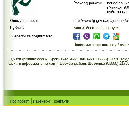
Розклад роботи:
понеділок-че
п'ятниця: 9:
субота-неді
Опис діяльності:
http://www.fg.gov.ua/payments/b
Рубрики:
Банки, банківські послуги
Зберегти та поділитись:
Повідомити про помилку / змін
шукати фізичну особу: Брокбізнесбанк Шевченка (03555) 21736
всю
шукати інформацію на сайті: Брокбізнесбанк Шевченка (03555) 2173
Про проект
Партнери
Контакти