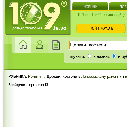
В базі - 15224 організацій (
шукати:
в назвах
в ру
РУБРИКА:
Релігія
→ Церкви, костели
в
Лановецькому районі
і
в
▼
Знайдено 1 організацій: