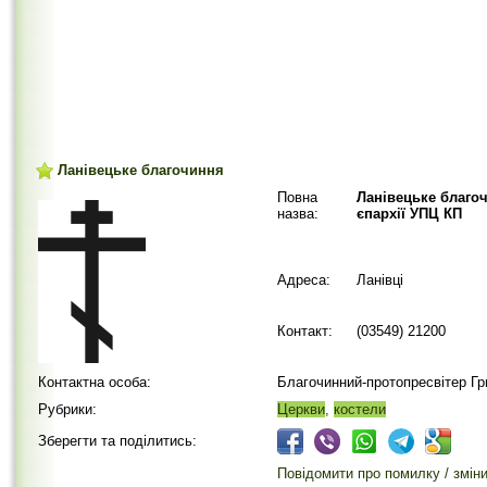
Ланівецьке благочиння
Повна
Ланівецьке благо
назва:
єпархії УПЦ КП
Адреса:
Ланівці
Контакт:
(03549) 21200
Контактна особа:
Благочинний-протопресвітер Гр
Рубрики:
Церкви
,
костели
Зберегти та поділитись:
Повідомити про помилку / змін