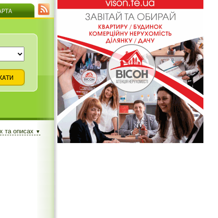
х та описах
▼