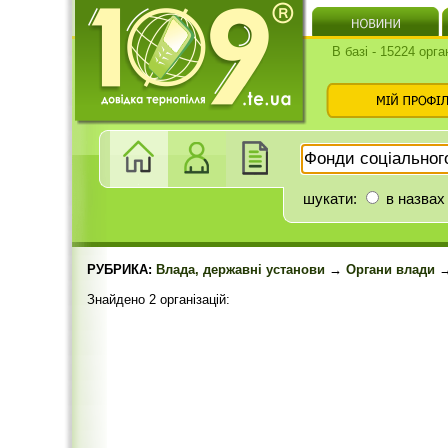
В базі - 15224 орга
шукати:
в назвах
РУБРИКА:
Влада, державні установи
→
Органи влади
→
Знайдено 2 організацій: