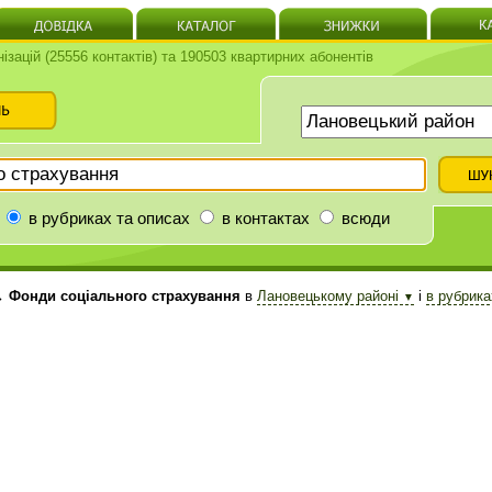
нізацій (25556 контактів) та 190503 квартирних абонентів
в рубриках та описах
в контактах
всюди
 Фонди соціального страхування
в
Лановецькому районі
і
в рубрика
▼