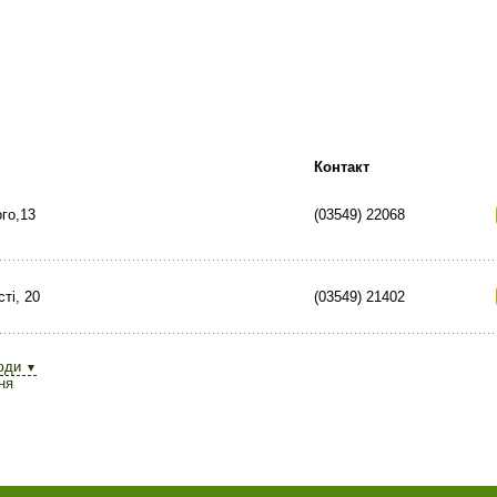
Контакт
ого,13
(03549) 22068
ті, 20
(03549) 21402
юди
▼
ня