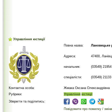
Управління юстиції
Повна назва:
Лановецьке 
Адреса:
47400, Ланівц
начальник:
(03549) 21954
спеціалісти:
(03549) 21133
Контактна особа:
Жмака Оксана Олександрівна
Рубрики:
Управління
юстиції
Зберегти та поділитись:
Повідомити про помилку / змін