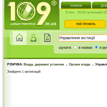
В базі - 15224 організацій (
шукати:
в назвах
в ру
РУБРИКА:
Влада, державні установи
→
Органи влади
→ Управлі
Знайдено 1 організацій: