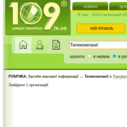
В базі - 15224 організацій (
шукати:
в назвах
в ру
РУБРИКА:
Засоби масової інформації
→ Телекомпанії
в
Лановец
Знайдено 1 організацій: