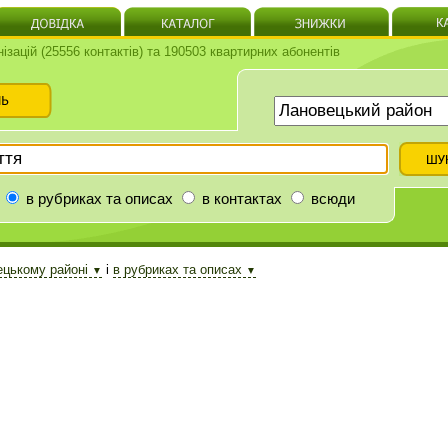
нізацій (25556 контактів) та 190503 квартирних абонентів
в рубриках та описах
в контактах
всюди
ецькому районі
і
в рубриках та описах
▼
▼