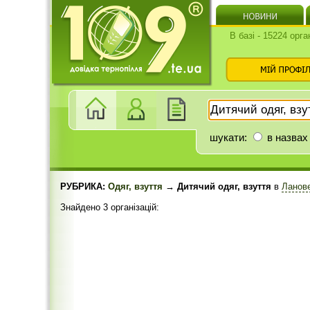
В базі - 15224 орга
шукати:
в назвах
РУБРИКА:
Одяг, взуття
→ Дитячий одяг, взуття
в
Ланов
Знайдено 3 організацій: