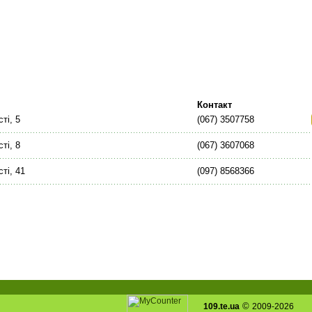
Контакт
ті, 5
(067) 3507758
ті, 8
(067) 3607068
ті, 41
(097) 8568366
©
109.te.ua
2009-2026