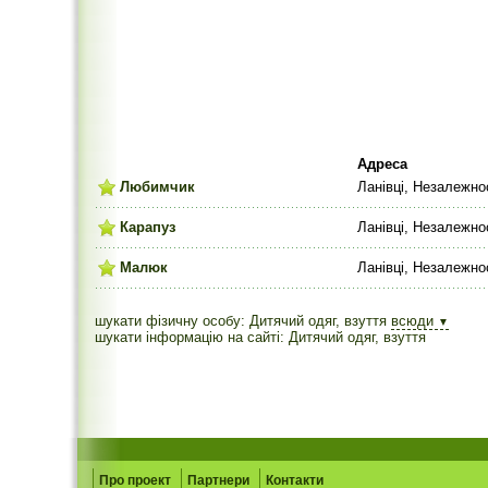
Адреса
Любимчик
Ланівці, Незалежнос
Карапуз
Ланівці, Незалежнос
Малюк
Ланівці, Незалежнос
шукати фізичну особу: Дитячий одяг, взуття
всюди
▼
шукати інформацію на сайті: Дитячий одяг, взуття
Про проект
Партнери
Контакти